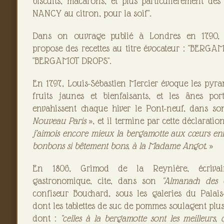
biscuits, macarons, et plus particulièrement de
NANCY au citron, pour la soif".
Dans on ouvrage publié à Londres en 1790, 
propose des recettes au titre évocateur : "BERG
"BERGAMOT DROPS".
En 1797, Louis-Sébastien Mercier évoque les pyr
fruits jaunes et bienfaisants, et les ânes por
envahissent chaque hiver le Pont-neuf, dans s
Nouveau Paris
», et il termine par cette déclaratio
j’aimois encore mieux la bergamotte aux cœurs enf
bonbons si bêtement bons, à la Madame Angot.
»
En 1806, Grimod de la Reynière, écrivai
gastronomique, cite, dans son
"Almanach des
confiseur Bouchard, sous les galeries du Palais
dont les tablettes de suc de pommes soulagent plu
dont :
"celles à la bergamotte sont les meilleurs, 